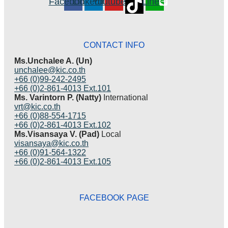
Facebook
Linkedin
Youtube
Line
CONTACT INFO
Ms.Unchalee A. (Un)
unchalee@kic.co.th
+66 (0)99-242-2495
+66 (0)2-861-4013 Ext.101
Ms. Varintorn P. (Natty)
International
vrt@kic.co.th
+66 (0)88-554-1715
+66 (0)2-861-4013 Ext.102
Ms.Visansaya V. (Pad)
Local
visansaya@kic.co.th
+66 (0)91-564-1322
+66 (0)2-861-4013 Ext.105
FACEBOOK PAGE