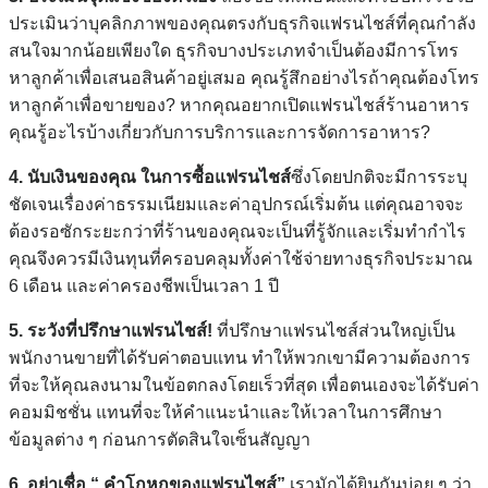
ประเมินว่าบุคลิกภาพของคุณตรงกับธุรกิจแฟรนไชส์ที่คุณกำลัง
สนใจมากน้อยเพียงใด ธุรกิจบางประเภทจำเป็นต้องมีการโทร
หาลูกค้าเพื่อเสนอสินค้าอยู่เสมอ คุณรู้สึกอย่างไรถ้าคุณต้องโทร
หาลูกค้าเพื่อขายของ? หากคุณอยากเปิดแฟรนไชส์ร้านอาหาร
คุณรู้อะไรบ้างเกี่ยวกับการบริการและการจัดการอาหาร?
4. นับเงินของคุณ
ในการซื้อแฟรนไชส์
ซึ่งโดยปกติจะมีการระบุ
ชัดเจนเรื่องค่าธรรมเนียมและค่าอุปกรณ์เริ่มต้น แต่คุณอาจจะ
ต้องรอซักระยะกว่าที่ร้านของคุณจะเป็นที่รู้จักและเริ่มทำกำไร
คุณจึงควรมีเงินทุนที่ครอบคลุมทั้งค่าใช้จ่ายทางธุรกิจประมาณ
6 เดือน และค่าครองชีพเป็นเวลา 1 ปี
5. ระวังที่ปรึกษาแฟรนไชส์!
ที่ปรึกษาแฟรนไชส์ส่วนใหญ่เป็น
พนักงานขายที่ได้รับค่าตอบแทน ทำให้พวกเขามีความต้องการ
ที่จะให้คุณลงนามในข้อตกลงโดยเร็วที่สุด เพื่อตนเองจะได้รับค่า
คอมมิชชั่น แทนที่จะให้คำแนะนำและให้เวลาในการศึกษา
ข้อมูลต่าง ๆ ก่อนการตัดสินใจเซ็นสัญญา
6. อย่าเชื่อ “ คำโกหกของแฟรนไชส์”
เรามักได้ยินกันบ่อย ๆ ว่า