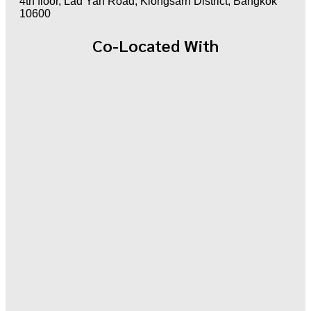
4th floor, Lad Yah Road, Klongsarn District, Bangkok
10600
Co-Located With