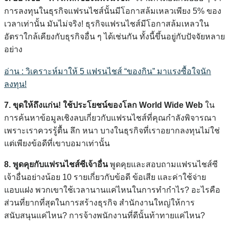
การลงทุนในธุรกิจแฟรนไชส์นั้นมีโอกาสล้มเหลวเพียง 5% ของ
เวลาเท่านั้น มันไม่จริง! ธุรกิจแฟรนไชส์มีโอกาสล้มเหลวใน
อัตราใกล้เคียงกับธุรกิจอื่น ๆ ได้เช่นกัน ทั้งนี้ขึ้นอยู่กับปัจจัยหลาย
อย่าง
อ่าน : วิเคราะห์มาให้ 5 แฟรนไชส์ “ของกิน” มาแรงซื้อใจนัก
ลงทุน!
7. ขุดให้ถึงแก่น!
ใช้ประโยชน์ของโลก World Wide Web
ใน
การค้นหาข้อมูลเชิงลบเกี่ยวกับแฟรนไชส์ที่คุณกำลังพิจารณา
เพราะเราควรรู้ตื้น ลึก หนา บางในธุรกิจที่เราอยากลงทุนไม่ใช่
แต่เพียงข้อดีที่เขาบอมาเท่านั้น
8. พูดคุยกับแฟรนไชส์ซีเจ้าอื่น
พูดคุยและสอบถามแฟรนไชส์ซี
เจ้าอื่นอย่างน้อย 10 รายเกี่ยวกับข้อดี ข้อเสีย และค่าใช้จ่าย
แอบแฝง พวกเขาใช้เวลานานแค่ไหนในการทำกำไร? อะไรคือ
ส่วนที่ยากที่สุดในการสร้างธุรกิจ สำนักงานใหญ่ให้การ
สนับสนุนแค่ไหน? การจ้างพนักงานที่ดีนั้นท้าทายแค่ไหน?