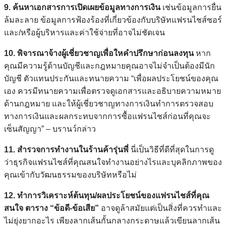
9. ค้นหาเอกสารการเปิดเผยข้อมูลทางการเงิน
เช่นข้อมูลการยื่น
ล้มละลาย ข้อมูลการฟ้องร้องที่เกี่ยวข้องกับบริษัทแฟรนไชส์ซอร์
และ/หรือผู้บริหารและค่าใช้จ่ายที่อาจไม่ชัดเจน
10. พิจารณาจ้างผู้เชี่ยวชาญเพื่อใหคำปรึกษาก่อนลงทุน
หาก
คุณมีความรู้ด้านบัญชีและกฎหมายคุณอาจไม่จำเป็นต้องมีนัก
บัญชี ตัวแทนประกันและทนายความ “เพื่อผลประโยชน์ของคุณ
เอง ควรมีทนายความเพื่อตรวจดูเอกสารและอธิบายความหมาย
ด้านกฎหมาย และให้ผู้เชี่ยวชาญทางการเงินทำการตรวจสอบ
ทางการเงินและผลกระทบจากการซื้อแฟรนไชส์ก่อนที่คุณจะ
เซ็นสัญญา” – บรานว์กล่าว
11. สำรวจการทำงานในร้านค้ารุ่นพี่
นี่เป็นวิธีที่ดีที่สุดในการดู
ว่าธุรกิจแฟรนไชส์ที่คุณสนใจทำงานอย่างไรและบุคลิกภาพของ
คุณเข้ากับวัฒนธรรมของบริษัทหรือไม่
12. ทำการวิเคราะห์ต้นทุน/ผลประโยชน์ของแฟรนไชส์ที่คุณ
สนใจ ตาราง “ข้อดี-ข้อเสีย”
อาจดูล้าสมัยแต่เป็นสิ่งที่ควรทำและ
ไม่ยุ่งยากอะไร เพียงลากเส้นกั้นกลางกระดาษแล้วเขียนลากเส้น