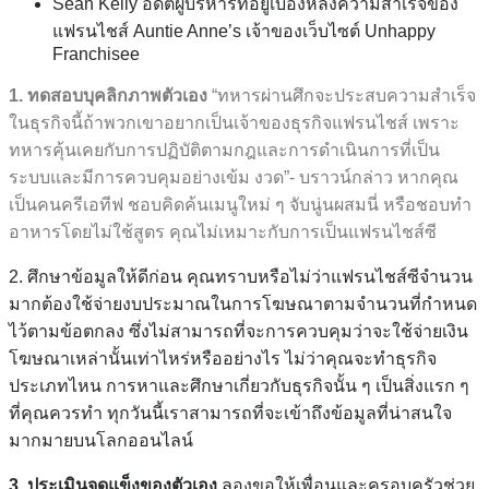
Sean Kelly อดีตผู้บริหารที่อยู่เบื้องหลังความสำเร็จของ
แฟรนไชส์ Auntie Anne’s เจ้าของเว็บไซต์ Unhappy
Franchisee
1. ทดสอบบุคลิกภาพตัวเอง
“ทหารผ่านศึกจะประสบความสำเร็จ
ในธุรกิจนี้ถ้าพวกเขาอยากเป็นเจ้าของธุรกิจแฟรนไชส์ เพราะ
ทหารคุ้นเคยกับการปฏิบัติตามกฎและการดำเนินการที่เป็น
ระบบและมีการควบคุมอย่างเข้ม งวด”- บราวน์กล่าว หากคุณ
เป็นคนครีเอทีฟ ชอบคิดค้นเมนูใหม่ ๆ จับนู่นผสมนี่ หรือชอบทำ
อาหารโดยไม่ใช้สูตร คุณไม่เหมาะกับการเป็นแฟรนไชส์ซี
2. ศึกษาข้อมูลให้ดีก่อน คุณทราบหรือไม่ว่าแฟรนไชส์ซีจำนวน
มากต้องใช้จ่ายงบประมาณในการโฆษณาตามจำนวนที่กำหนด
ไว้ตามข้อตกลง ซึ่งไม่สามารถที่จะการควบคุมว่าจะใช้จ่ายเงิน
โฆษณาเหล่านั้นเท่าไหร่หรืออย่างไร ไม่ว่าคุณจะทำธุรกิจ
ประเภทไหน การหาและศึกษาเกี่ยวกับธุรกิจนั้น ๆ เป็นสิ่งแรก ๆ
ที่คุณควรทำ ทุกวันนี้เราสามารถที่จะเข้าถึงข้อมูลที่น่าสนใจ
มากมายบนโลกออนไลน์
3. ประเมินจุดแข็งของตัวเอง
ลองขอให้เพื่อนและครอบครัวช่วย