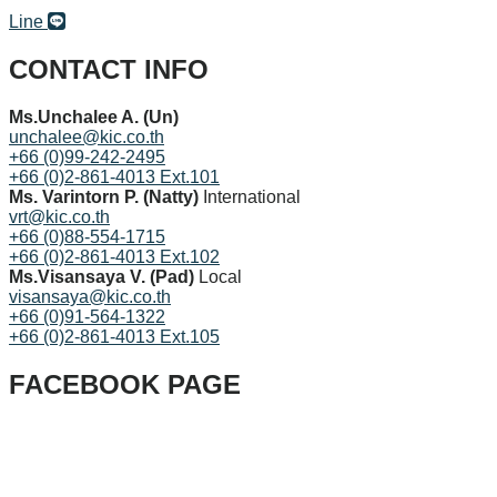
Line
CONTACT INFO
Ms.Unchalee A. (Un)
unchalee@kic.co.th
+66 (0)99-242-2495
+66 (0)2-861-4013 Ext.101
Ms. Varintorn P. (Natty)
International
vrt@kic.co.th
+66 (0)88-554-1715
+66 (0)2-861-4013 Ext.102
Ms.Visansaya V. (Pad)
Local
visansaya@kic.co.th
+66 (0)91-564-1322
+66 (0)2-861-4013 Ext.105
FACEBOOK PAGE