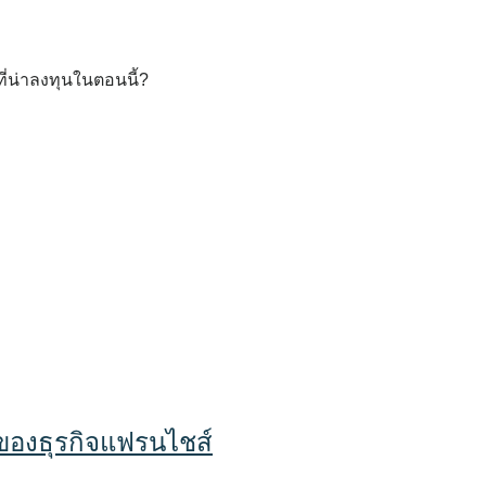
่น่าลงทุนในตอนนี้?
ต้นของธุรกิจแฟรนไชส์