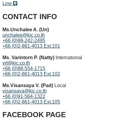
Line
CONTACT INFO
Ms.Unchalee A. (Un)
unchalee@kic.co.th
+66 (0)99-242-2495
+66 (0)2-861-4013 Ext.101
Ms. Varintorn P. (Natty)
International
vrt@kic.co.th
+66 (0)88-554-1715
+66 (0)2-861-4013 Ext.102
Ms.Visansaya V. (Pad)
Local
visansaya@kic.co.th
+66 (0)91-564-1322
+66 (0)2-861-4013 Ext.105
FACEBOOK PAGE