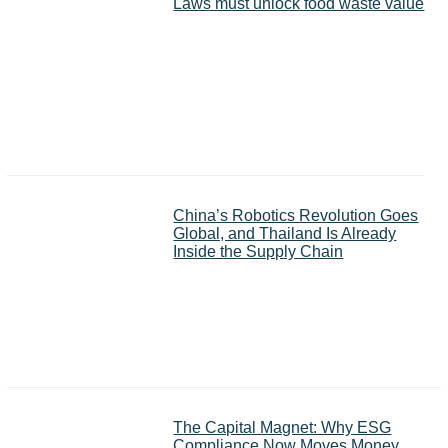
Laws must unlock food waste value
China’s Robotics Revolution Goes
Global, and Thailand Is Already
Inside the Supply Chain
The Capital Magnet: Why ESG
Compliance Now Moves Money