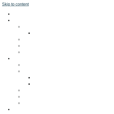
Skip to content
หน้าแรก
เกี่ยวกับงาน
ข้อมูลทัวไป
สถานที่จัดงาน
โรงแรมที่พัก
ร่วมมือกันเพื่อความยั่งยืน
สื่อผู้สนับสนุน
ผู้ร่วมจัดแสดง
ทำไมท่านจึงต้องร่วมงาน TFBO
จองพื้นที่
ค่าธรรมเนียมการเข้าร่วมงานแสดง
แผนสื่อและการตลาด
พันธมิตรต่างประเทศ
แบบบูธ
ดาวน์โหลดโบรชัวร์และเอกสารงานแสดงสินค้า
ผู้เข้าชมงาน