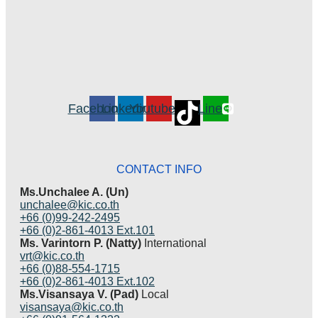
Facebook
Linkedin
Youtube
Line
CONTACT INFO
Ms.Unchalee A. (Un)
unchalee@kic.co.th
+66 (0)99-242-2495
+66 (0)2-861-4013 Ext.101
Ms. Varintorn P. (Natty)
International
vrt@kic.co.th
+66 (0)88-554-1715
+66 (0)2-861-4013 Ext.102
Ms.Visansaya V. (Pad)
Local
visansaya@kic.co.th