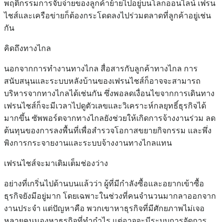
พฤติกรรมการจับจ่ายของลูกค้าย้ายไปอยู่บนโลกออนไลน์ เฟรน
ไชส์และเครือข่ายก็ต้องกระโดดลงไปร่วมตลาดที่ลูกค้าอยู่เช่น
กัน
คิดถึงทางไกล
นอกจากการทำงานทางไกล สื่อสารกับลูกค้าทางไกล การ
สนับสนุนและระบบหลังบ้านของเฟรนไชส์ก็อาจจะสามารถ
บริหารจากทางไกลได้เช่นกัน ซึ่งพอลดเงื่อนไขจากการเดินทาง
เฟรนไชส์ก็จะมีเวลาไปดูตัวเลขและวิเคราะห์กลยุทธิ์ธุรกิจได้
มากขึ้น ซัพพอร์ตจากทางไกลยังช่วยให้เกิดการจ้างงานร่วม ลด
ต้นทุนของการลงพื้นที่เพื่อสำรวจโอกาสขยายกิจกรรม และพึ่ง
พิงการกระจายงานและระบบจ้างงานทางไกลแทน
เฟรนไชส์จะมาเติมเต็มช่องว่าง
อย่างที่เกริ่นไปด้านบนแล้วว่า ผู้ที่มีกำลังซื้อและอยากเข้าซื้อ
ธุรกิจยังมีอยู่มาก โดยเฉพาะในช่วงที่คนจำนวนมากลาออกจาก
งานประจำ แต่ปัญหาคือ พวกเขาหาธุรกิจที่มีศักยภาพไม่เจอ
หลายคนมองหาธุรกิจที่ทำกำไร แต่อาจจะมีระบบการจัดการ