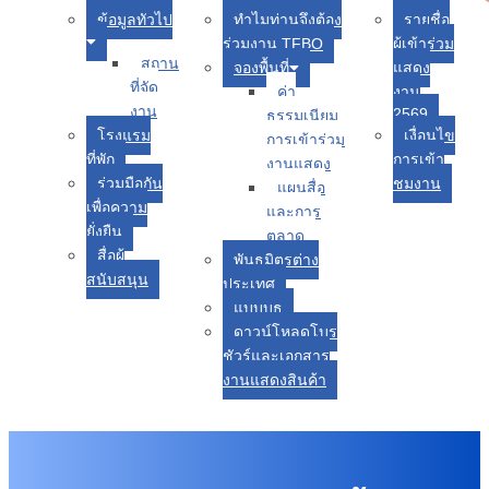
ข้อมูลทัวไป
ทำไมท่านจึงต้อง
รายชื่อ
แรก
ร่วมงาน TFBO
ผู้เข้าร่วม
สถาน
จองพื้นที่
แสดง
ที่จัด
ค่า
งาน
งาน
2569
ธรรมเนียม
โรงแรม
เงื่อนไข
การเข้าร่วม
ที่พัก
การเข้า
งานแสดง
ร่วมมือกัน
ชมงาน
แผนสื่อ
เพื่อความ
และการ
ยั่งยืน
ตลาด
สื่อผู้
พันธมิตรต่าง
สนับสนุน
ประเทศ
แบบบูธ
ดาวน์โหลดโบร
ชัวร์และเอกสาร
งานแสดงสินค้า