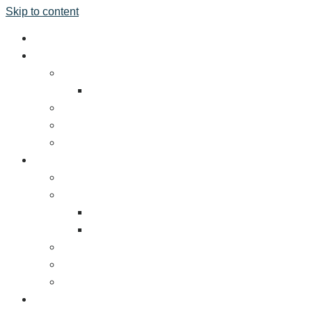
Skip to content
หน้าแรก
เกี่ยวกับงาน
ข้อมูลทัวไป
สถานที่จัดงาน
โรงแรมที่พัก
ร่วมมือกันเพื่อความยั่งยืน
สื่อผู้สนับสนุน
ผู้ร่วมจัดแสดง
ทำไมท่านจึงต้องร่วมงาน TFBO
จองพื้นที่
ค่าธรรมเนียมการเข้าร่วมงานแสดง
แผนสื่อและการตลาด
พันธมิตรต่างประเทศ
แบบบูธ
ดาวน์โหลดโบรชัวร์และเอกสารงานแสดงสินค้า
ผู้เข้าชมงาน