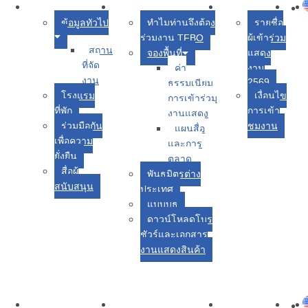
หน้า
เกี่ยวกับงาน
ผู้ร่วมจัดแสดง
ผู้เข้าชมงาน
ข่าว
ข้อมูลทัวไป
ทำไมท่านจึงต้อง
รายชื่อ
แรก
ร่วมงาน TFBO
ผู้เข้าร่วม
สถาน
จองพื้นที่
แสดง
ที่จัด
ค่า
งาน
งาน
2569
ธรรมเนียม
โรงแรม
เงื่อนไข
การเข้าร่วม
ที่พัก
การเข้า
งานแสดง
ร่วมมือกัน
ชมงาน
แผนสื่อ
เพื่อความ
และการ
ยั่งยืน
ตลาด
สื่อผู้
พันธมิตรต่าง
สนับสนุน
ประเทศ
แบบบูธ
ดาวน์โหลดโบร
ชัวร์และเอกสาร
งานแสดงสินค้า
หน้า
เกี่ยวกับงาน
ผู้ร่วมจัดแสดง
ผู้เข้าชมงาน
ข่าว