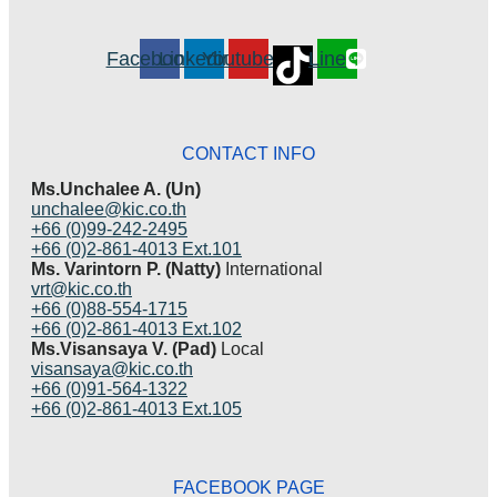
Facebook
Linkedin
Youtube
Line
CONTACT INFO
Ms.Unchalee A. (Un)
unchalee@kic.co.th
+66 (0)99-242-2495
+66 (0)2-861-4013 Ext.101
Ms. Varintorn P. (Natty)
International
vrt@kic.co.th
+66 (0)88-554-1715
+66 (0)2-861-4013 Ext.102
Ms.Visansaya V. (Pad)
Local
visansaya@kic.co.th
+66 (0)91-564-1322
+66 (0)2-861-4013 Ext.105
FACEBOOK PAGE