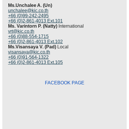
Ms.Unchalee A. (Un)
unchalee@kic.co.th
+66 (0)99-242-2495
+66 (0)2-861-4013 Ext.101
Ms. Varintorn P. (Natty)
International
vrt@kic.co.th
+66 (0)88-554-1715
+66 (0)2-861-4013 Ext.102
Ms.Visansaya V. (Pad)
Local
visansaya@kic.co.th
+66 (0)91-564-1322
+66 (0)2-861-4013 Ext.105
FACEBOOK PAGE