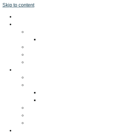
Skip to content
หน้าแรก
เกี่ยวกับงาน
ข้อมูลทัวไป
สถานที่จัดงาน
โรงแรมที่พัก
ร่วมมือกันเพื่อความยั่งยืน
สื่อผู้สนับสนุน
ผู้ร่วมจัดแสดง
ทำไมท่านจึงต้องร่วมงาน TFBO
จองพื้นที่
ค่าธรรมเนียมการเข้าร่วมงานแสดง
แผนสื่อและการตลาด
พันธมิตรต่างประเทศ
แบบบูธ
ดาวน์โหลดโบรชัวร์และเอกสารงานแสดงสินค้า
ผู้เข้าชมงาน