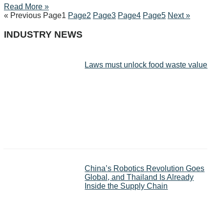
Read More »
« Previous
Page
1
Page
2
Page
3
Page
4
Page
5
Next »
INDUSTRY NEWS
Laws must unlock food waste value
China’s Robotics Revolution Goes
Global, and Thailand Is Already
Inside the Supply Chain