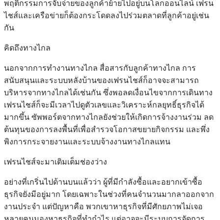
พฤติกรรมการจับจ่ายของลูกค้าย้ายไปอยู่บนโลกออนไลน์ เฟรน
ไชส์และเครือข่ายก็ต้องกระโดดลงไปร่วมตลาดที่ลูกค้าอยู่เช่น
กัน
คิดถึงทางไกล
นอกจากการทำงานทางไกล สื่อสารกับลูกค้าทางไกล การ
สนับสนุนและระบบหลังบ้านของเฟรนไชส์ก็อาจจะสามารถ
บริหารจากทางไกลได้เช่นกัน ซึ่งพอลดเงื่อนไขจากการเดินทาง
เฟรนไชส์ก็จะมีเวลาไปดูตัวเลขและวิเคราะห์กลยุทธิ์ธุรกิจได้
มากขึ้น ซัพพอร์ตจากทางไกลยังช่วยให้เกิดการจ้างงานร่วม ลด
ต้นทุนของการลงพื้นที่เพื่อสำรวจโอกาสขยายกิจกรรม และพึ่ง
พิงการกระจายงานและระบบจ้างงานทางไกลแทน
เฟรนไชส์จะมาเติมเต็มช่องว่าง
อย่างที่เกริ่นไปด้านบนแล้วว่า ผู้ที่มีกำลังซื้อและอยากเข้าซื้อ
ธุรกิจยังมีอยู่มาก โดยเฉพาะในช่วงที่คนจำนวนมากลาออกจาก
งานประจำ แต่ปัญหาคือ พวกเขาหาธุรกิจที่มีศักยภาพไม่เจอ
หลายคนมองหาธุรกิจที่ทำกำไร แต่อาจจะมีระบบการจัดการ