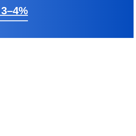
ต 3–4%