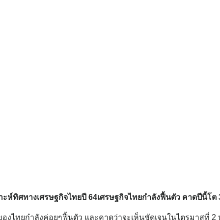
าะห์ทิศทางเศรษฐกิจไทยปี 64เศรษฐกิจไทยกำลังฟื้นตัว คาดปีนี้โ
ของไทยกำลังค่อยๆฟื้นตัว และคาดว่าจะเห็นชัดเจนในไตรมาสที่ 2 ห