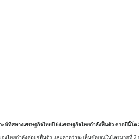
าะห์ทิศทางเศรษฐกิจไทยปี 64เศรษฐกิจไทยกำลังฟื้นตัว คาดปีนี้โ
ของไทยกำลังค่อยๆฟื้นตัว และคาดว่าจะเห็นชัดเจนในไตรมาสที่ 2 ห