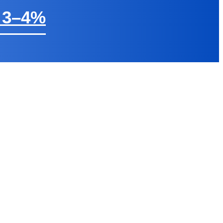
ต 3–4%