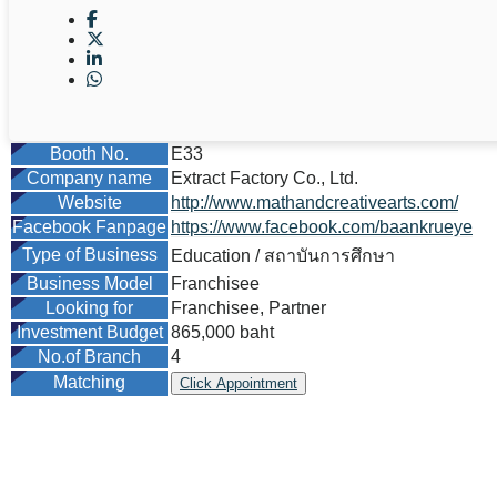
Booth No.
E33
Company name
Extract Factory Co., Ltd.
Website
http://www.mathandcreativearts.com/
Facebook Fanpage
https://www.facebook.com/baankrueye
Type of Business
Education / สถาบันการศึกษา
Business Model
Franchisee
Looking for
Franchisee, Partner
Investment Budget
865,000 baht
No.of Branch
4
Matching
Click Appointment