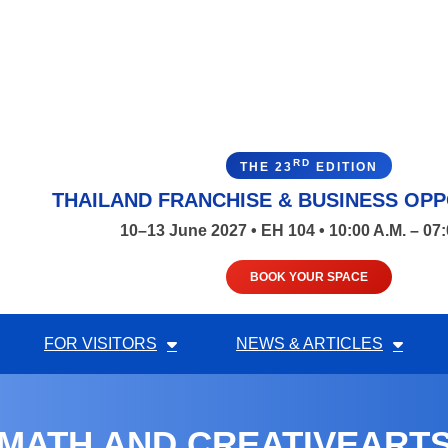
RD
THE 23
EDITION
THAILAND FRANCHISE & BUSINESS OPP
10–13 June 2027 • EH 104 • 10:00 A.M. – 07:
BOOK YOUR SPACE
FOR VISITORS
NEWS & ARTICLES
MATH AND CREATIVEART