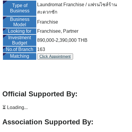
Laundromat Franchise / แฟรนไชส์ร้าน
Type of
Business
สะดวกซัก
Business
Franchise
Model
Looking for
Franchisee, Partner
Investment
890,000-2,390,000 THB
Budget
No.of Branch
163
Matching
Click Appointment
Official Supported By:
⏳ Loading...
Association Supported By: