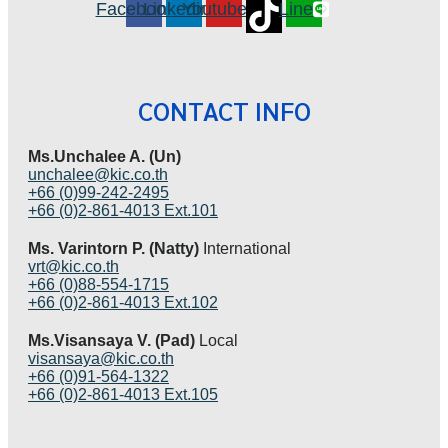
Facebook
Linkedin
Youtube
Line
CONTACT INFO
Ms.Unchalee A. (Un)
unchalee@kic.co.th
+66 (0)99-242-2495
+66 (0)2-861-4013 Ext.101
Ms. Varintorn P. (Natty)
International
vrt@kic.co.th
+66 (0)88-554-1715
+66 (0)2-861-4013 Ext.102
Ms.Visansaya V. (Pad)
Local
visansaya@kic.co.th
+66 (0)91-564-1322
+66 (0)2-861-4013 Ext.105